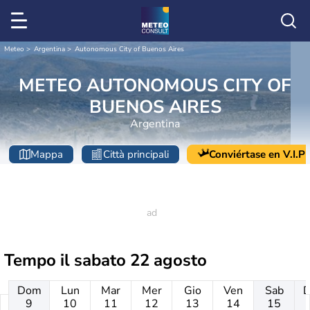
Meteo
Argentina
Autonomous City of Buenos Aires
METEO AUTONOMOUS CITY OF
BUENOS AIRES
Argentina
Mappa
Città principali
Conviértase en V.I.P
Tempo il
sabato 22 agosto
Dom
Lun
Mar
Mer
Gio
Ven
Sab
9
10
11
12
13
14
15