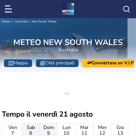
Meteo
Australia
New South Wales
METEO NEW SOUTH WALES
Australia
Mappa
Città principali
Conviértase en V.I.P
Tempo il
venerdì 21 agosto
Ven
Sab
Dom
Lun
Mar
Mer
Gio
7
8
9
10
11
12
13