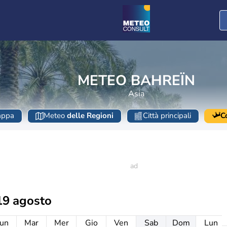
METEO BAHREÏN
Asia
ppa
Meteo
delle Regioni
Città principali
C
19 agosto
un
Mar
Mer
Gio
Ven
Sab
Dom
Lun