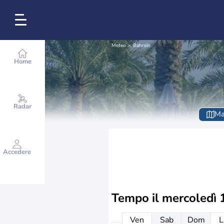
Meteo
Bahreïn
Home
Radar
Ma
Accedere
Tempo il
mercoledì 
Ven
Sab
Dom
L