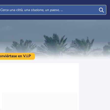
onviértase en V.I.P
Mar
Mer
Gio
Ven