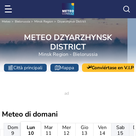
Meteo
Bielorussia
Minsk Region
Dzyarzhynsk District
METEO DZYARZHYNSK
DISTRICT
Minsk Region - Bielorussia
Città principali
Mappa
Conviértase en V.I.P
Meteo di domani
Dom
Lun
Mar
Mer
Gio
Ven
Sab
9
10
11
12
13
14
15