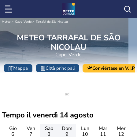
Meteo
Capo-Verde
Tarrafal de São Nicolau
METEO TARRAFAL DE SÃO
NICOLAU
Capo-Verde
Mappa
Città principali
Conviértase en V.I.P
Tempo il
venerdì 14 agosto
Gio
Ven
Sab
Dom
Lun
Mar
Mer
6
7
8
9
10
11
12