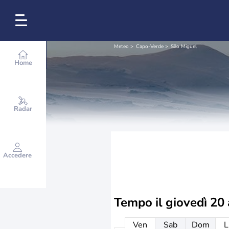
Meteo
Capo-Verde
São Miguel
Home
Radar
Accedere
Tempo il
giovedì 20
Ven
Sab
Dom
L