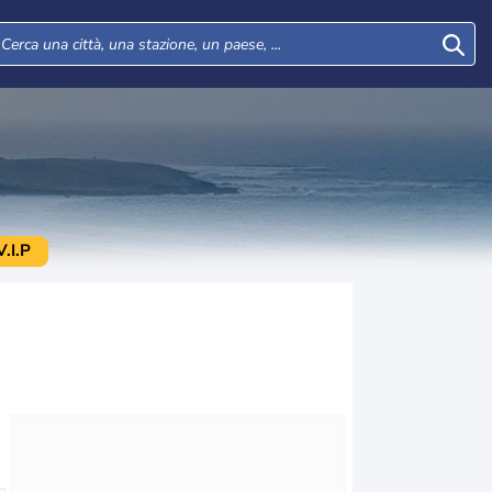
.I.P
Mar
Mer
Gio
Ven