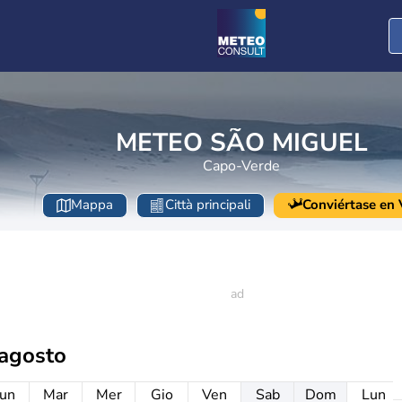
METEO SÃO MIGUEL
Capo-Verde
Mappa
Città principali
Conviértase en V
 agosto
un
Mar
Mer
Gio
Ven
Sab
Dom
Lun