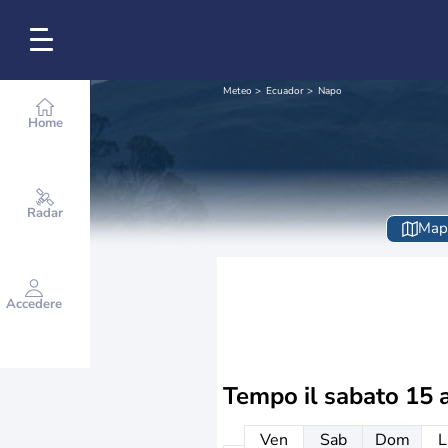
Meteo
Ecuador
Napo
Home
Radar
Map
Accedere
Tempo il
sabato 15 
Ven
Sab
Dom
L