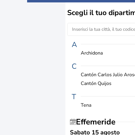
Scegli il
tuo diparti
A
Archidona
C
Cantón Carlos Julio Aro
Cantón Quijos
T
Tena
Effemeride
Sabato 15 agosto