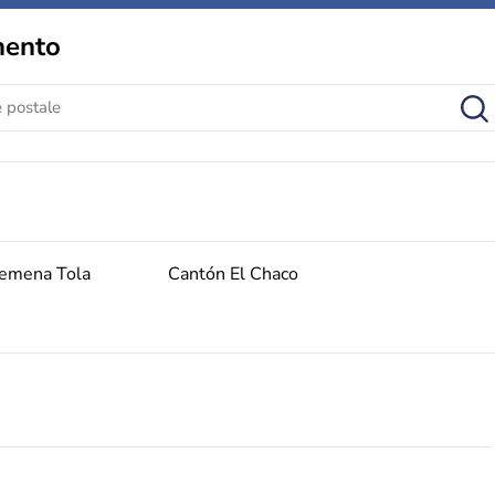
mento
semena Tola
Cantón El Chaco