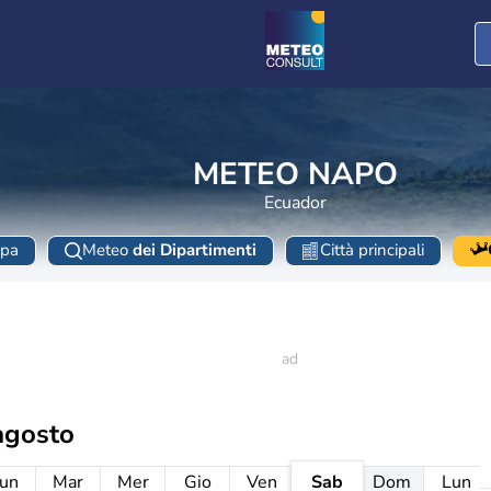
METEO NAPO
Ecuador
pa
Meteo
dei Dipartimenti
Città principali
agosto
un
Mar
Mer
Gio
Ven
Sab
Dom
Lun