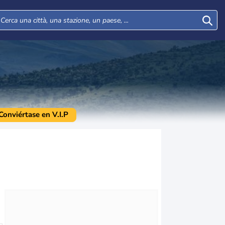
Conviértase en V.I.P
Mar
Mer
Gio
Ven