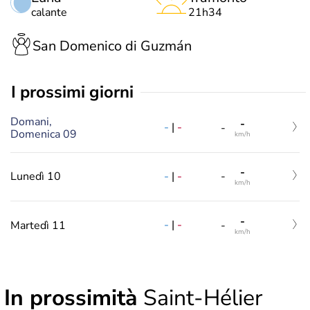
calante
21h34
San Domenico di Guzmán
i prossimi giorni
Domani,
-
-
|
-
-
Domenica 09
km/h
-
-
|
-
Lunedì 10
-
km/h
-
-
|
-
Martedì 11
-
km/h
In prossimità
Saint-Hélier