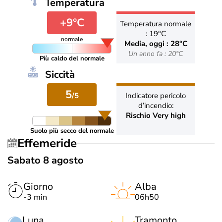
Temperatura
+9°C
Temperatura normale
: 19°C
normale
Media, oggi : 28°C
Un anno fa : 20°C
Più caldo del normale
Siccità
5
/5
Indicatore pericolo
d’incendio:
Rischio Very high
Suolo più secco del normale
Effemeride
Sabato 8 agosto
Giorno
Alba
-3 min
06h50
Luna
Tramonto