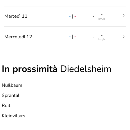
-
-
|
-
Martedì 11
-
km/h
-
-
|
-
Mercoledì 12
-
km/h
In prossimità
Diedelsheim
Nußbaum
Sprantal
Ruit
Kleinvillars