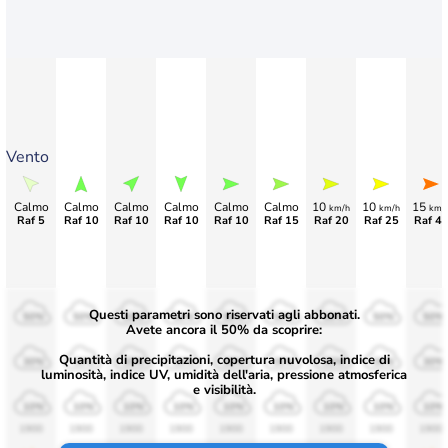
Vento
Calmo
Calmo
Calmo
Calmo
Calmo
Calmo
10
10
15
km/h
km/h
km/
Raf 5
Raf 10
Raf 10
Raf 10
Raf 10
Raf 15
Raf 20
Raf 25
Raf 4
Questi parametri sono riservati agli abbonati.
50%
50%
50%
50%
50%
50%
50%
50%
50%
Avete ancora il 50% da scoprire:
Quantità di precipitazioni, copertura nuvolosa, indice di
30%
30%
30%
30%
30%
30%
30%
30%
30%
luminosità, indice UV, umidità dell'aria, pressione atmosferica
e visibilità.
10%
10%
10%
10%
10%
10%
10%
10%
10%
1900
1900
1900
1900
1900
1900
1900
1900
1900