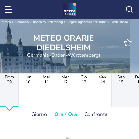
Meteo
Germania
Baden-Württemberg
Regierungsbezirk Karlsruhe
Diedelsheim
METEO ORARIE
DIEDELSHEIM
Germania (Baden-Württemberg)
Dom
Lun
Mar
Mer
Gio
Ven
Sab
D
09
10
11
12
13
14
15
-
-
-
-
-
-
-
-
-
-
-
-
-
-
Giorno
Ora / Ora
Confronta