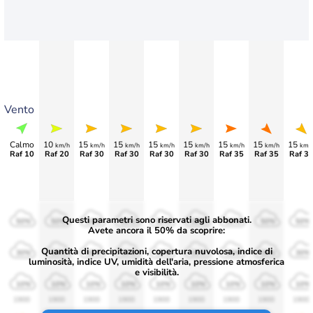
Vento
Calmo
10
15
15
15
15
15
15
15
km/h
km/h
km/h
km/h
km/h
km/h
km/h
km/
Raf 10
Raf 20
Raf 30
Raf 30
Raf 30
Raf 30
Raf 35
Raf 35
Raf 3
Questi parametri sono riservati agli abbonati.
50%
50%
50%
50%
50%
50%
50%
50%
50%
Avete ancora il 50% da scoprire:
Quantità di precipitazioni, copertura nuvolosa, indice di
30%
30%
30%
30%
30%
30%
30%
30%
30%
luminosità, indice UV, umidità dell'aria, pressione atmosferica
e visibilità.
10%
10%
10%
10%
10%
10%
10%
10%
10%
1900
1900
1900
1900
1900
1900
1900
1900
1900