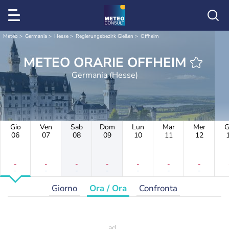
Meteo
Germania
Hesse
Regierungsbezirk Gießen
Offheim
METEO ORARIE OFFHEIM
Germania (Hesse)
Gio
Ven
Sab
Dom
Lun
Mar
Mer
G
06
07
08
09
10
11
12
-
-
-
-
-
-
-
-
-
-
-
-
-
-
Giorno
Ora / Ora
Confronta