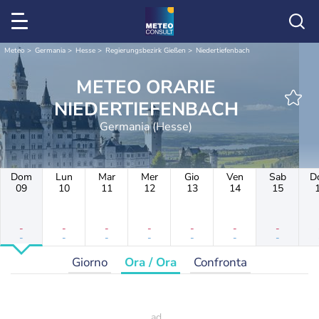
Meteo
Germania
Hesse
Regierungsbezirk Gießen
Niedertiefenbach
METEO ORARIE
NIEDERTIEFENBACH
Germania (Hesse)
Dom
Lun
Mar
Mer
Gio
Ven
Sab
D
09
10
11
12
13
14
15
-
-
-
-
-
-
-
-
-
-
-
-
-
-
Giorno
Ora / Ora
Confronta