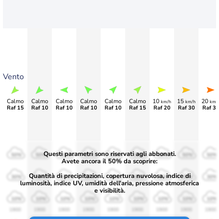
Vento
Calmo
Calmo
Calmo
Calmo
Calmo
Calmo
10
15
20
km/h
km/h
km/
Raf 15
Raf 10
Raf 10
Raf 10
Raf 10
Raf 15
Raf 20
Raf 30
Raf 3
Questi parametri sono riservati agli abbonati.
50%
50%
50%
50%
50%
50%
50%
50%
50%
Avete ancora il 50% da scoprire:
Quantità di precipitazioni, copertura nuvolosa, indice di
30%
30%
30%
30%
30%
30%
30%
30%
30%
luminosità, indice UV, umidità dell'aria, pressione atmosferica
e visibilità.
10%
10%
10%
10%
10%
10%
10%
10%
10%
1900
1900
1900
1900
1900
1900
1900
1900
1900