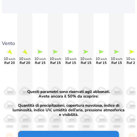
Vento
10
10
10
10
10
10
10
10
10
km/h
km/h
km/h
km/h
km/h
km/h
km/h
km/h
km/
Raf 20
Raf 20
Raf 15
Raf 15
Raf 15
Raf 15
Raf 15
Raf 15
Raf 2
Questi parametri sono riservati agli abbonati.
50%
50%
50%
50%
50%
50%
50%
50%
50%
Avete ancora il 50% da scoprire:
Quantità di precipitazioni, copertura nuvolosa, indice di
30%
30%
30%
30%
30%
30%
30%
30%
30%
luminosità, indice UV, umidità dell'aria, pressione atmosferica
e visibilità.
10%
10%
10%
10%
10%
10%
10%
10%
10%
1900
1900
1900
1900
1900
1900
1900
1900
1900