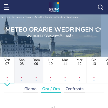
Meteo
Germania
Saxony-Anhalt
Landkreis Börde
Wedringen
METEO ORARIE WEDRINGEN
Germania (Saxony-Anhalt)
Ven
Sab
Dom
Lun
Mar
Mer
Gio
V
07
08
09
10
11
12
13
-
-
-
-
-
-
-
-
-
-
-
-
-
-
Giorno
Ora / Ora
Confronta