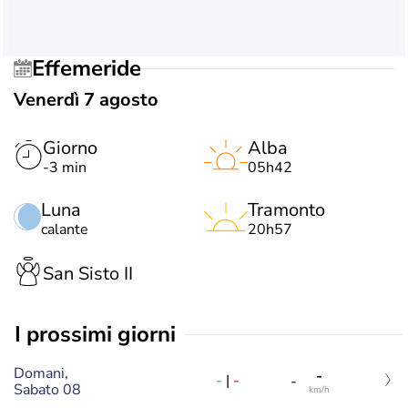
Effemeride
Venerdì 7 agosto
Giorno
Alba
-3 min
05h42
Luna
Tramonto
calante
20h57
San Sisto II
i prossimi giorni
Domani,
-
-
|
-
-
Sabato 08
km/h