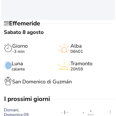
Effemeride
Sabato 8 agosto
Giorno
Alba
-3 min
06h01
Luna
Tramonto
calante
20h59
San Domenico di Guzmán
i prossimi giorni
Domani,
-
-
|
-
-
Domenica 09
km/h