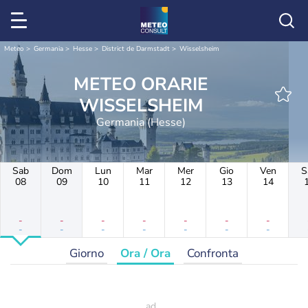
Meteo
Germania
Hesse
District de Darmstadt
Wisselsheim
METEO ORARIE
WISSELSHEIM
Germania (Hesse)
Sab
Dom
Lun
Mar
Mer
Gio
Ven
S
08
09
10
11
12
13
14
-
-
-
-
-
-
-
-
-
-
-
-
-
-
Giorno
Ora / Ora
Confronta