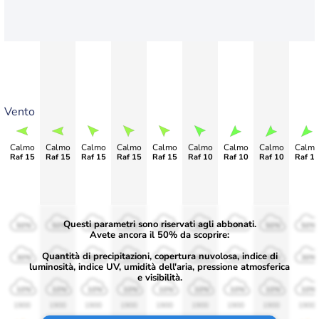
Vento
Calmo
Calmo
Calmo
Calmo
Calmo
Calmo
Calmo
Calmo
Calm
Raf 15
Raf 15
Raf 15
Raf 15
Raf 15
Raf 10
Raf 10
Raf 10
Raf 1
Questi parametri sono riservati agli abbonati.
50%
50%
50%
50%
50%
50%
50%
50%
50%
Avete ancora il 50% da scoprire:
Quantità di precipitazioni, copertura nuvolosa, indice di
30%
30%
30%
30%
30%
30%
30%
30%
30%
luminosità, indice UV, umidità dell'aria, pressione atmosferica
e visibilità.
10%
10%
10%
10%
10%
10%
10%
10%
10%
1900
1900
1900
1900
1900
1900
1900
1900
1900