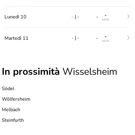
-
-
|
-
Lunedì 10
-
km/h
-
-
|
-
Martedì 11
-
km/h
In prossimità
Wisselsheim
Södel
Wölfersheim
Melbach
Steinfurth