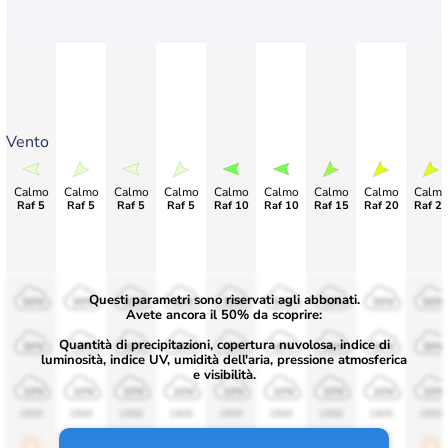
Vento
Calmo
Calmo
Calmo
Calmo
Calmo
Calmo
Calmo
Calmo
Calm
Raf 5
Raf 5
Raf 5
Raf 5
Raf 10
Raf 10
Raf 15
Raf 20
Raf 2
Questi parametri sono riservati agli abbonati.
50%
50%
50%
50%
50%
50%
50%
50%
50%
Avete ancora il 50% da scoprire:
Quantità di precipitazioni, copertura nuvolosa, indice di
30%
30%
30%
30%
30%
30%
30%
30%
30%
luminosità, indice UV, umidità dell'aria, pressione atmosferica
e visibilità.
10%
10%
10%
10%
10%
10%
10%
10%
10%
1900
1900
1900
1900
1900
1900
1900
1900
1900