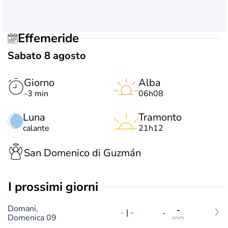
Effemeride
Sabato 8 agosto
Giorno
Alba
-3 min
06h08
Luna
Tramonto
calante
21h12
San Domenico di Guzmán
i prossimi giorni
Domani,
-
-
|
-
-
Domenica 09
km/h