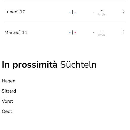
-
-
|
-
Lunedì 10
-
km/h
-
-
|
-
Martedì 11
-
km/h
In prossimità
Süchteln
Hagen
Sittard
Vorst
Oedt