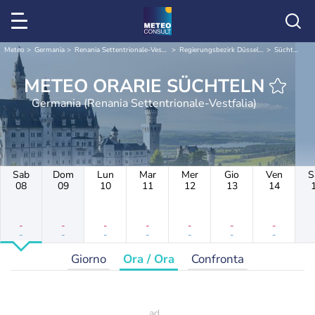
Meteo
Germania
Renania Settentrionale-Vestfalia
Regierungsbezirk Düsseldorf
Süchteln
METEO ORARIE SÜCHTELN
Germania (Renania Settentrionale-Vestfalia)
Sab
Dom
Lun
Mar
Mer
Gio
Ven
S
08
09
10
11
12
13
14
-
-
-
-
-
-
-
-
-
-
-
-
-
-
Giorno
Ora / Ora
Confronta