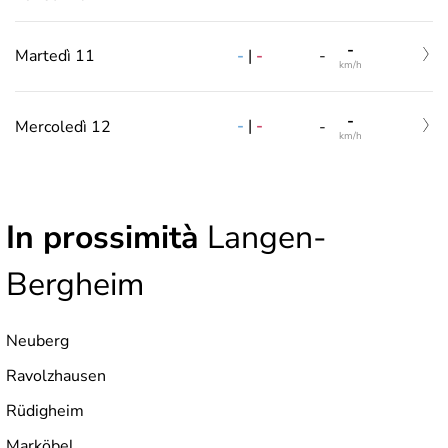
-
-
|
-
Martedì 11
-
km/h
-
-
|
-
Mercoledì 12
-
km/h
In prossimità
Langen-
Bergheim
Neuberg
Ravolzhausen
Rüdigheim
Marköbel