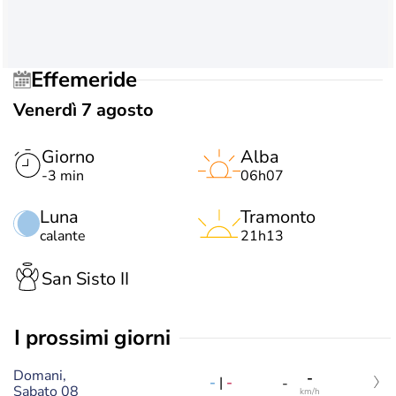
Effemeride
Venerdì 7 agosto
Giorno
Alba
-3 min
06h07
Luna
Tramonto
calante
21h13
San Sisto II
i prossimi giorni
Domani,
-
-
|
-
-
Sabato 08
km/h