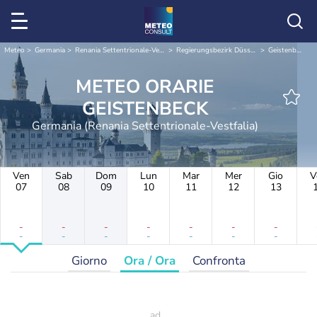
Meteo
Germania
Renania Settentrionale-Vestfalia
Regierungsbezirk Düsseldorf
Geistenbeck
METEO ORARIE
GEISTENBECK
Germania (Renania Settentrionale-Vestfalia)
Ven
Sab
Dom
Lun
Mar
Mer
Gio
V
07
08
09
10
11
12
13
-
-
-
-
-
-
-
-
-
-
-
-
-
-
Giorno
Ora / Ora
Confronta