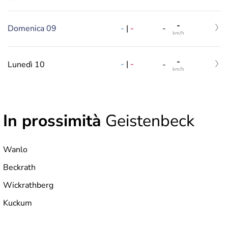
-
-
|
-
Domenica 09
-
km/h
-
-
|
-
Lunedì 10
-
km/h
In prossimità
Geistenbeck
Wanlo
Beckrath
Wickrathberg
Kuckum