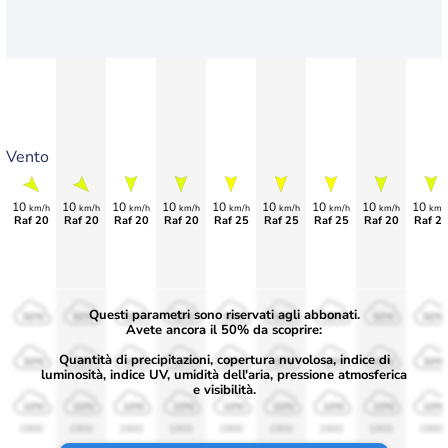
Vento
10
10
10
10
10
10
10
10
10
km/h
km/h
km/h
km/h
km/h
km/h
km/h
km/h
km/
Raf 20
Raf 20
Raf 20
Raf 20
Raf 25
Raf 25
Raf 25
Raf 20
Raf 2
Questi parametri sono riservati agli abbonati.
50%
50%
50%
50%
50%
50%
50%
50%
50%
Avete ancora il 50% da scoprire:
Quantità di precipitazioni, copertura nuvolosa, indice di
30%
30%
30%
30%
30%
30%
30%
30%
30%
luminosità, indice UV, umidità dell'aria, pressione atmosferica
e visibilità.
10%
10%
10%
10%
10%
10%
10%
10%
10%
1900
1900
1900
1900
1900
1900
1900
1900
1900