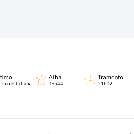
timo
Alba
Tramonto
arto della Luna
05h44
21h02