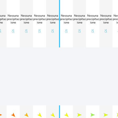
suna
Nessuna
Nessuna
Nessuna
Nessuna
Nessuna
Nessuna
Nessuna
Nessuna
Ne
pitaz
precipitaz
precipitaz
precipitaz
precipitaz
precipitaz
precipitaz
precipitaz
precipitaz
prec
ne
ione
ione
ione
ione
ione
ione
ione
ione
i