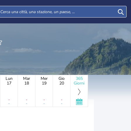
Lun
Mar
Mer
Gio
365
17
18
19
20
Giorni
-
-
-
-
-
-
-
-