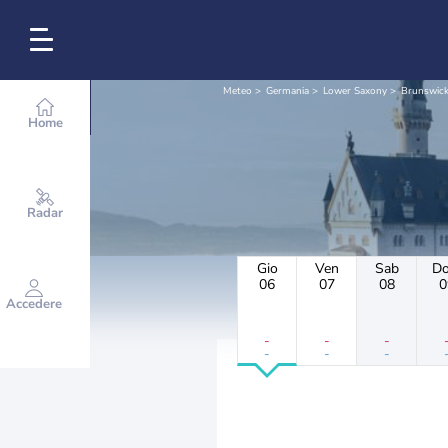
Meteo
Germania
Lower Saxony
Brunswic
Home
Radar
Gio
Ven
Sab
D
06
07
08
0
Accedere
-
-
-
-
-
-