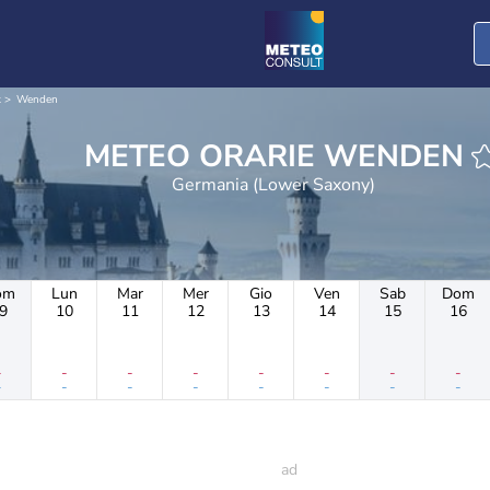
k
Wenden
METEO ORARIE WENDEN
Germania (Lower Saxony)
om
Lun
Mar
Mer
Gio
Ven
Sab
Dom
9
10
11
12
13
14
15
16
-
-
-
-
-
-
-
-
-
-
-
-
-
-
-
-