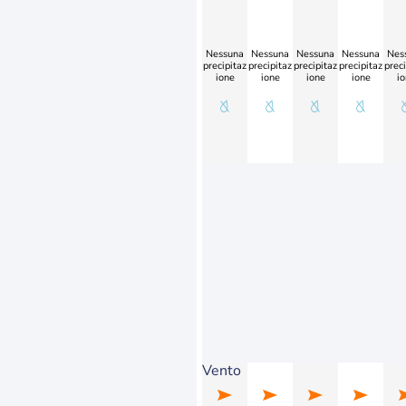
Nessuna
Nessuna
Nessuna
Nessuna
Nes
precipitaz
precipitaz
precipitaz
precipitaz
preci
ione
ione
ione
ione
io
Vento