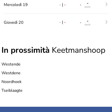
-
-
|
-
Mercoledì 19
-
km/h
-
-
|
-
Giovedì 20
-
km/h
In prossimità
Keetmanshoop
Westende
Westdene
Noordhoek
Tseiblaagte