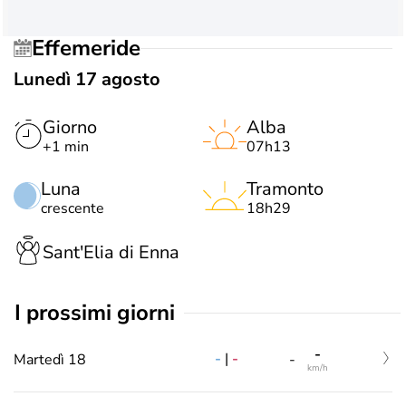
Effemeride
Lunedì 17 agosto
Giorno
Alba
+1 min
07h13
Luna
Tramonto
crescente
18h29
Sant'Elia di Enna
i prossimi giorni
-
-
|
-
Martedì 18
-
km/h