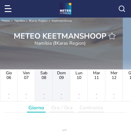
Meteo
Namibia
ǁKaras Region
Keetmanshoop
METEO KEETMANSHOOP
Namibia (ǁKaras Region)
Gio
Ven
Sab
Dom
Lun
Mar
Mer
G
06
07
08
09
10
11
12
-
-
-
-
-
-
-
-
-
-
-
-
-
-
Giorno
Ora / Ora
Confronta