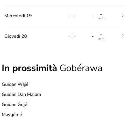
-
-
|
-
Mercoledì 19
-
km/h
-
-
|
-
Giovedì 20
-
km/h
In prossimità
Gobérawa
Guidan Wajé
Guidan Dan Malam
Guidan Gojé
Maygémé