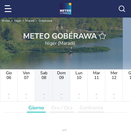
Meteo
Niger
Maradi
Gobérawa
METEO GOBÉRAWA
Niger (Maradi)
Gio
Ven
Sab
Dom
Lun
Mar
Mer
G
06
07
08
09
10
11
12
-
-
-
-
-
-
-
-
-
-
-
-
-
-
Giorno
Ora / Ora
Confronta