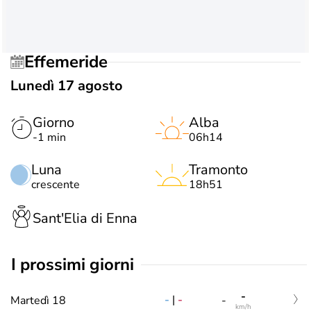
Effemeride
Lunedì 17 agosto
Giorno
Alba
-1 min
06h14
Luna
Tramonto
crescente
18h51
Sant'Elia di Enna
i prossimi giorni
-
-
|
-
Martedì 18
-
km/h