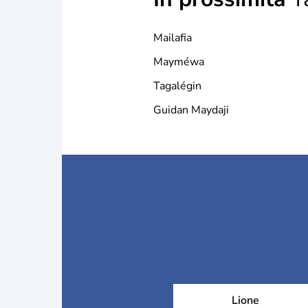
Mailafia
Mayméwa
Tagalégin
Guidan Maydaji
Lione