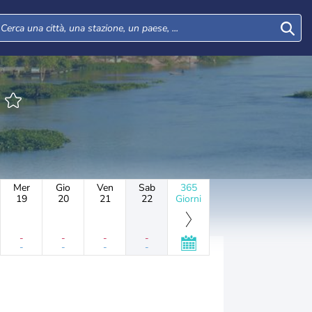
Mer
Gio
Ven
Sab
365
19
20
21
22
Giorni
-
-
-
-
-
-
-
-