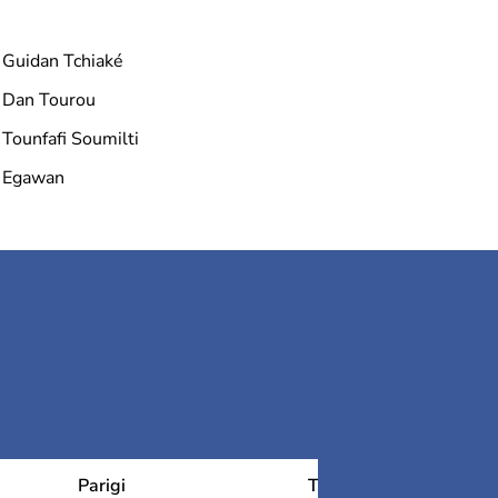
Guidan Tchiaké
Dan Tourou
Tounfafi Soumilti
Egawan
Parigi
Tolosa