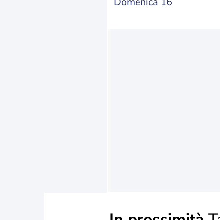
Domenica 16
In prossimità
T