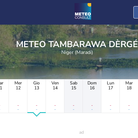
METEO TAMBARAWA DÈRGÉ
Niger (Maradi)
ar
Mer
Gio
Ven
Sab
Dom
Lun
Mar
1
12
13
14
15
16
17
18
-
-
-
-
-
-
-
-
-
-
-
-
-
-
-
-