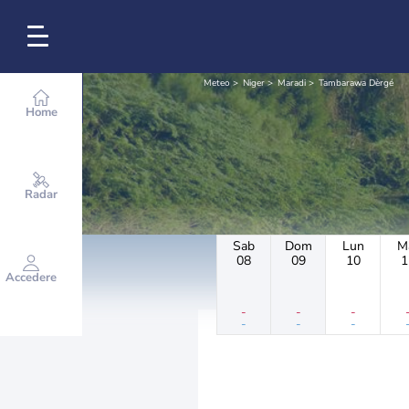
Meteo
Niger
Maradi
Tambarawa Dèrgé
Home
Radar
Sab
Dom
Lun
M
08
09
10
1
Accedere
-
-
-
-
-
-