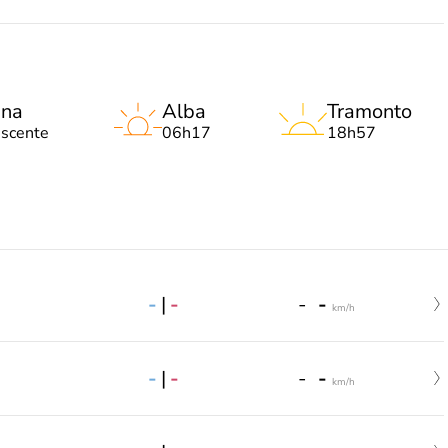
una
Alba
Tramonto
escente
06h17
18h57
-
|
-
-
-
km/h
-
|
-
-
-
km/h