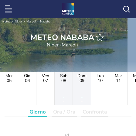
Meteo
Niger
Maradi
Nababa
METEO NABABA
Niger (Maradi)
Mer
Gio
Ven
Sab
Dom
Lun
Mar
M
05
06
07
08
09
10
11
-
-
-
-
-
-
-
-
-
-
-
-
-
-
Giorno
Ora / Ora
Confronta