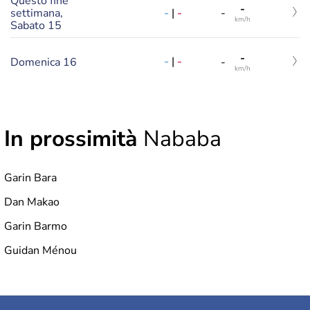
Questo fine
-
-
|
-
settimana,
-
km/h
Sabato 15
-
-
|
-
Domenica 16
-
km/h
In prossimità
Nababa
Garin Bara
Dan Makao
Garin Barmo
Guidan Ménou