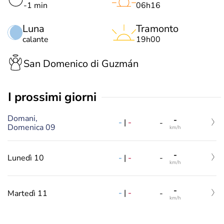
-1 min
06h16
Luna
Tramonto
calante
19h00
San Domenico di Guzmán
i prossimi giorni
Domani,
-
-
|
-
-
Domenica 09
km/h
-
-
|
-
Lunedì 10
-
km/h
-
-
|
-
Martedì 11
-
km/h