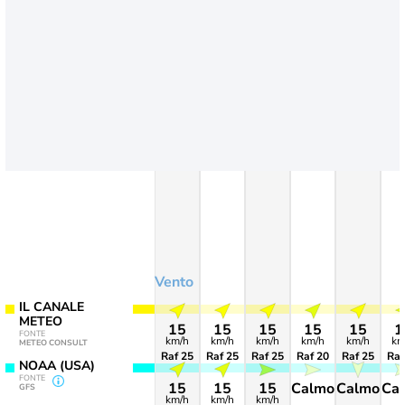
Vento
IL CANALE
METEO
15
15
15
15
15
1
FONTE
km/h
km/h
km/h
km/h
km/h
km
METEO CONSULT
Raf 25
Raf 25
Raf 25
Raf 20
Raf 25
Raf
NOAA (USA)
FONTE
15
15
15
Calmo
Calmo
Ca
GFS
km/h
km/h
km/h