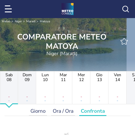
Meteo
Niger
Maradi
Matoya
COMPARATORE METEO
MATOYA
Niger (Maradi)
Sab
Dom
Lun
Mar
Mer
Gio
Ven
S
08
09
10
11
12
13
14
-
-
-
-
-
-
-
-
-
-
-
-
-
-
Giorno
Ora / Ora
Confronta