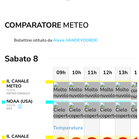
COMPARATORE
METEO
Bollettino istituito da
Alexis VANDEVOORDE
Sabato 8
09h
10h
11h
12h
13h
1
IL CANALE
METEO
FONTE
METEO CONSULT
NOAA (USA)
FONTE
GFS
Temperatura
IL CANALE