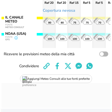
Raf 20
Raf 20
Raf 15
Raf 5
Raf 5
Ra
Copertura nevosa
IL CANALE
METEO
80
80
75
75
70
FONTE
METEO CONSULT
NOAA (USA)
FONTE
100
100
100
100
100
1
GFS
Ricevere le previsioni meteo della mia città
Condividere
Aggiungi Meteo Consult alle tue fonti preferite