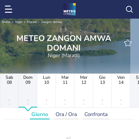
Meteo
Niger
Maradi
Zangon Amwa
METEO ZANGON AMWA
DOMANI
Niger (Maradi)
Sab
Dom
Lun
Mar
Mer
Gio
Ven
S
08
09
10
11
12
13
14
-
-
-
-
-
-
-
-
-
-
-
-
-
-
Giorno
Ora / Ora
Confronta