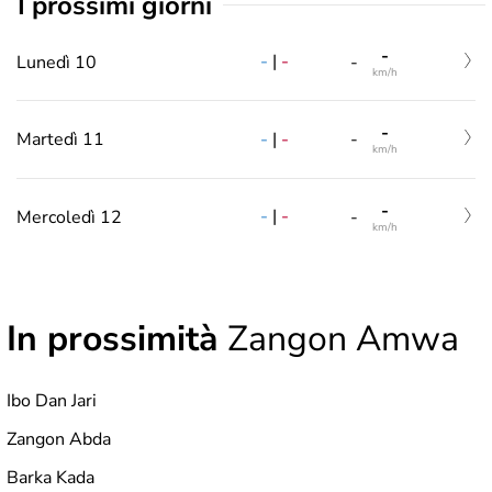
i prossimi giorni
-
-
|
-
Lunedì 10
-
km/h
-
-
|
-
Martedì 11
-
km/h
-
-
|
-
Mercoledì 12
-
km/h
In prossimità
Zangon Amwa
Ibo Dan Jari
Zangon Abda
Barka Kada