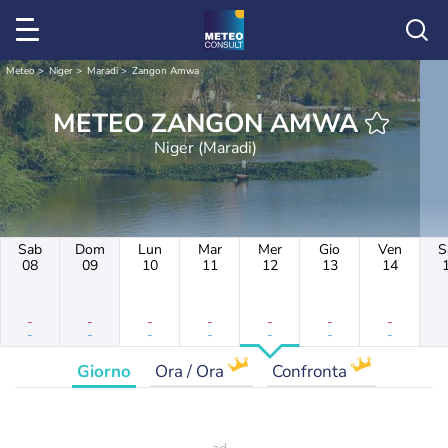
Meteo
Niger
Maradi
Zangon Amwa
METEO ZANGON AMWA
Niger (Maradi)
Sab
Dom
Lun
Mar
Mer
Gio
Ven
S
08
09
10
11
12
13
14
-
-
-
-
-
-
-
-
-
-
-
-
-
-
Giorno
Ora / Ora
Confronta