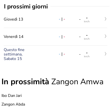
i prossimi giorni
-
-
|
-
Giovedì 13
-
km/h
-
-
|
-
Venerdì 14
-
km/h
Questo fine
-
-
|
-
settimana,
-
km/h
Sabato 15
In prossimità
Zangon Amwa
Ibo Dan Jari
Zangon Abda