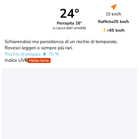
24°
15 km/h
Raffiche
35 km/h
Percepita 26°
a causa dell'umidità
>85 km/h
Schiarendosi ma persistenza di un rischio di temporale.
Rovesci leggeri e sempre più rari.
Rischio di pioggia
70 %
Indice UV
8
Molto forte