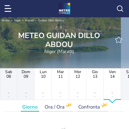
Meteo
Niger
Maradi
Guidan Dillo Abdou
METEO GUIDAN DILLO
ABDOU
Niger (Maradi)
Sab
Dom
Lun
Mar
Mer
Gio
Ven
S
08
09
10
11
12
13
14
-
-
-
-
-
-
-
-
-
-
-
-
-
-
Giorno
Ora / Ora
Confronta