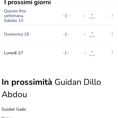
i prossimi giorni
Questo fine
-
-
|
-
settimana,
-
km/h
Sabato 15
-
-
|
-
Domenica 16
-
km/h
-
-
|
-
Lunedì 17
-
km/h
In prossimità
Guidan Dillo
Abdou
Guidan Gado