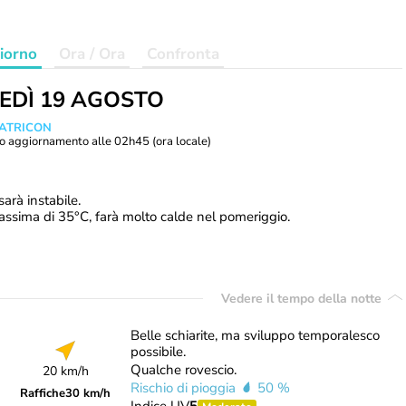
iorno
Ora / Ora
Confronta
EDÌ 19 AGOSTO
MATRICON
o aggiornamento alle
02h45
(ora locale)
sarà instabile.
ssima di 35°C, farà molto calde nel pomeriggio.
Vedere il tempo della notte
Belle schiarite, ma sviluppo temporalesco
possibile.
Qualche rovescio.
20 km/h
Rischio di pioggia
50 %
Raffiche
30 km/h