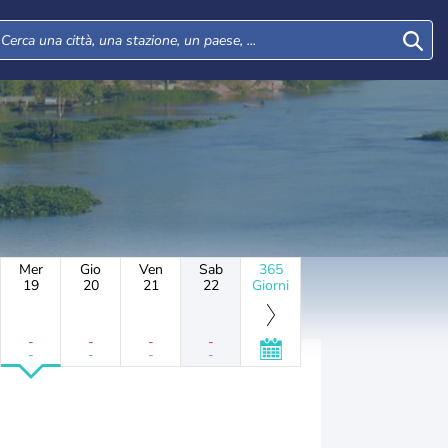
Mer
Gio
Ven
Sab
365
19
20
21
22
Giorni
-
-
-
-
-
-
-
-