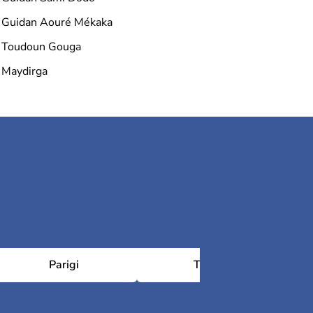
Guidan Aouré Mékaka
Toudoun Gouga
Maydirga
Parigi
Tolosa