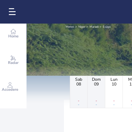
Meteo
Niger
Maradi
Esjiga
Home
Radar
Sab
Dom
Lun
M
08
09
10
1
Accedere
-
-
-
-
-
-