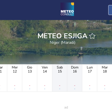
METEO ESJIGA
Niger (Maradi)
ar
Mer
Gio
Ven
Sab
Dom
Lun
Mar
1
12
13
14
15
16
17
18
-
-
-
-
-
-
-
-
-
-
-
-
-
-
-
-