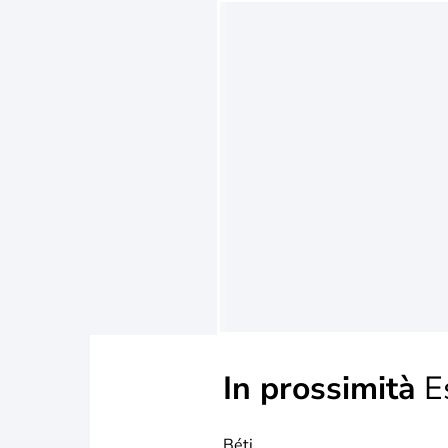
In prossimità
Es
Béti