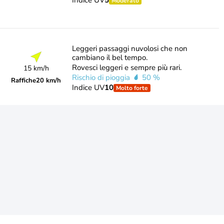
Indice UV
5
Moderato
Leggeri passaggi nuvolosi che non
cambiano il bel tempo.
Rovesci leggeri e sempre più rari.
15 km/h
Rischio di pioggia
50 %
Raffiche
20 km/h
Indice UV
10
Molto forte