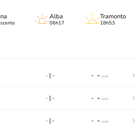
una
Alba
Tramonto
escente
06h17
18h53
-
|
-
-
-
km/h
-
|
-
-
-
km/h
-
|
-
-
-
km/h