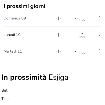
i prossimi giorni
-
-
|
-
Domenica 09
-
km/h
-
-
|
-
Lunedì 10
-
km/h
-
-
|
-
Martedì 11
-
km/h
In prossimità
Esjiga
Béti
Tosa