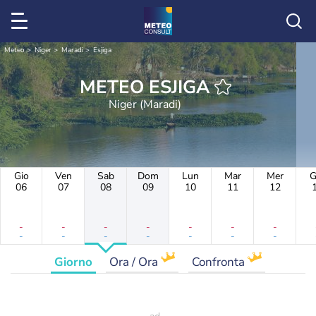
Meteo
Niger
Maradi
Esjiga
METEO ESJIGA
Niger (Maradi)
Gio
Ven
Sab
Dom
Lun
Mar
Mer
G
06
07
08
09
10
11
12
-
-
-
-
-
-
-
-
-
-
-
-
-
-
Giorno
Ora / Ora
Confronta