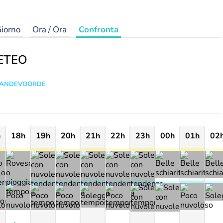
iorno
Ora / Ora
Confronta
ETEO
 VANDEVOORDE
h
18h
19h
20h
21h
22h
23h
00h
01h
02