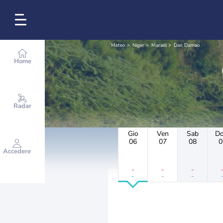
Meteo
Niger
Maradi
Dan Damao
Home
Radar
Gio
Ven
Sab
D
06
07
08
0
Accedere
-
-
-
-
-
-