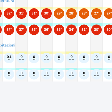
eratura
32°
31°
31°
30°
29°
28°
28°
27°
27°
37°
37°
36°
36°
35°
34°
31°
30°
30°
pitazioni
0.1
0
0
0
0
0
0
0
0
mm
mm
mm
mm
mm
mm
mm
mm
mm
0
0
0
0
0
0
0
0
0
mm
mm
mm
mm
mm
mm
mm
mm
mm