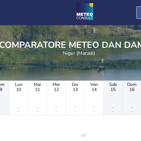
COMPARATORE METEO 
Niger (Maradi)
om
Lun
Mar
Mer
Gio
Ven
Sab
Dom
9
10
11
12
13
14
15
16
-
-
-
-
-
-
-
-
-
-
-
-
-
-
-
-