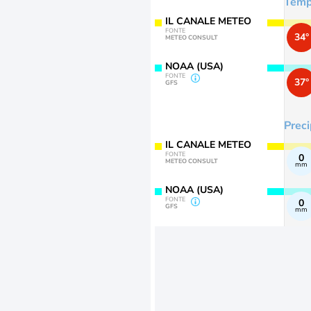
Temp
IL CANALE METEO
FONTE
34°
METEO CONSULT
NOAA (USA)
FONTE
37°
GFS
Preci
IL CANALE METEO
FONTE
0
METEO CONSULT
mm
NOAA (USA)
FONTE
0
GFS
mm