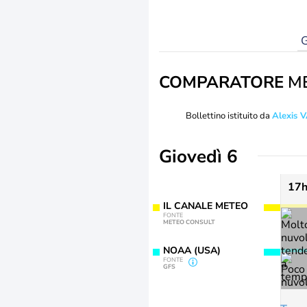
G
COMPARATORE
M
Bollettino istituito da
Alexis
Giovedì 6
17
IL CANALE METEO
FONTE
METEO CONSULT
NOAA (USA)
FONTE
GFS