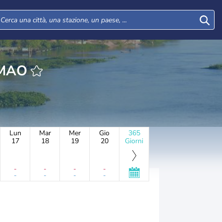
DAN DAMAO
Lun
Mar
Mer
Gio
365
17
18
19
20
Giorni
-
-
-
-
-
-
-
-