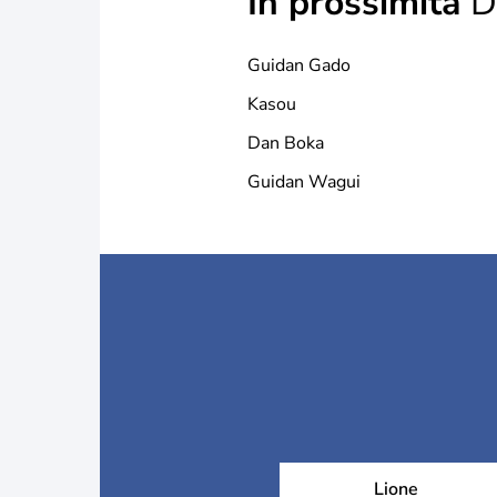
In prossimità
D
Guidan Gado
Kasou
Dan Boka
Guidan Wagui
Lione