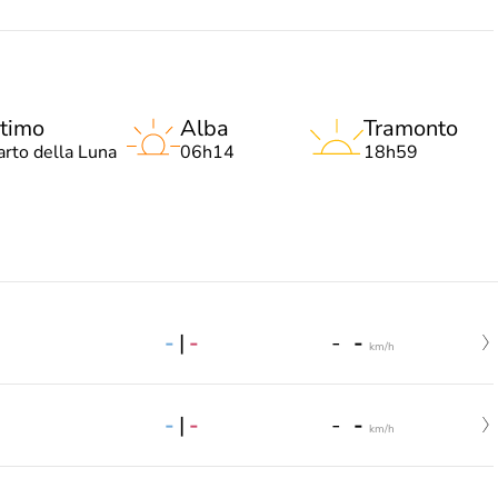
timo
Alba
Tramonto
arto della Luna
06h14
18h59
-
|
-
-
-
km/h
-
|
-
-
-
km/h