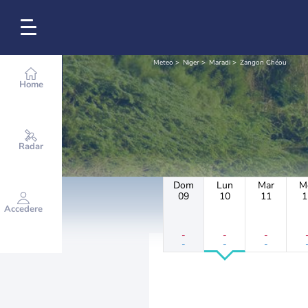
Meteo
Niger
Maradi
Zangon Chéou
Home
Radar
Dom
Lun
Mar
M
09
10
11
1
Accedere
-
-
-
-
-
-