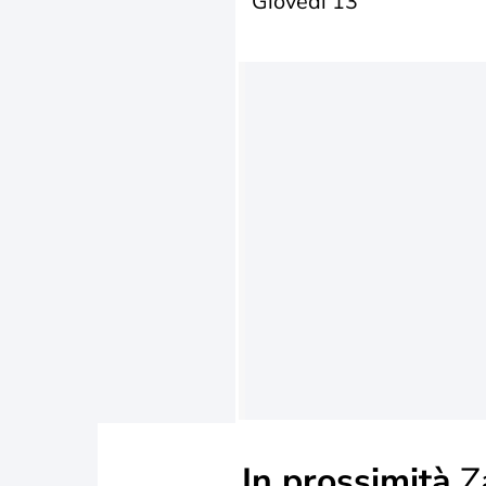
Giovedì 13
In prossimità
Z