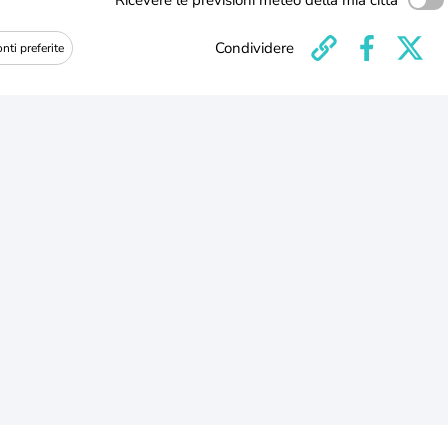
Ricevere le previsioni meteo della mia città
Condividere
nti preferite