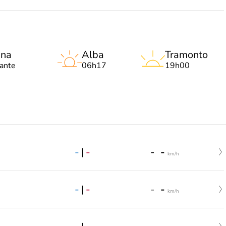
una
Alba
Tramonto
lante
06h17
19h00
-
|
-
-
-
km/h
-
|
-
-
-
km/h