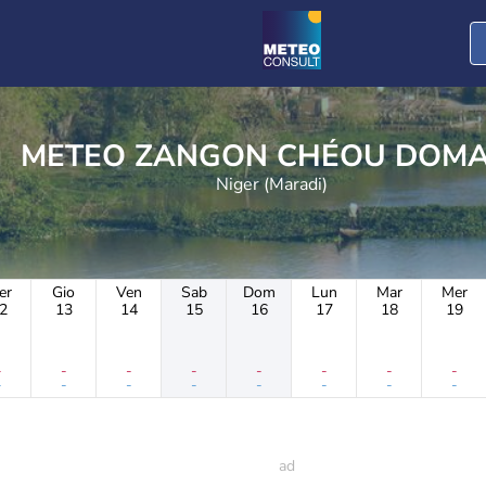
METEO ZANGON CHÉOU DOM
Niger (Maradi)
er
Gio
Ven
Sab
Dom
Lun
Mar
Mer
2
13
14
15
16
17
18
19
-
-
-
-
-
-
-
-
-
-
-
-
-
-
-
-