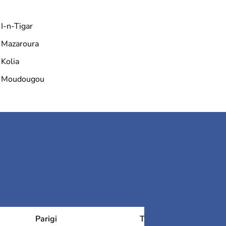
I-n-Tigar
Mazaroura
Kolia
Moudougou
Parigi
Tolosa