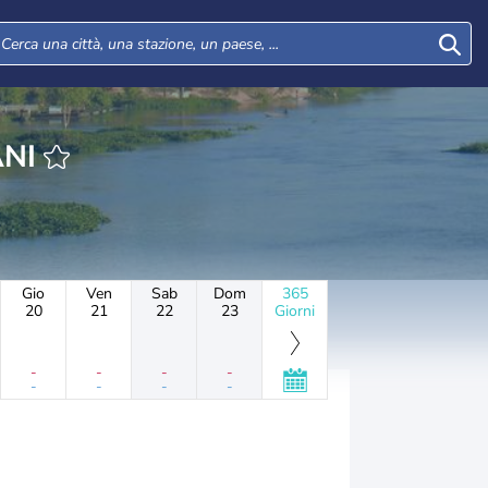
ANI
Gio
Ven
Sab
Dom
365
20
21
22
23
Giorni
-
-
-
-
-
-
-
-