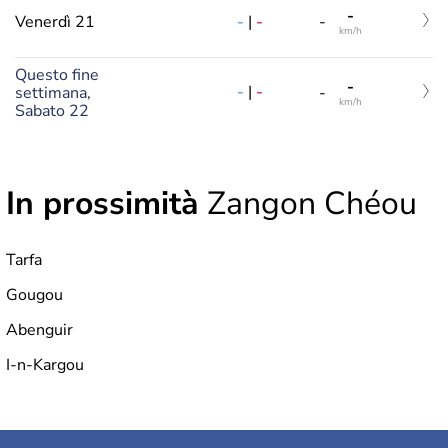
-
-
|
-
Venerdì 21
-
km/h
Questo fine
-
-
|
-
settimana,
-
km/h
Sabato 22
In prossimità
Zangon Chéou
Tarfa
Gougou
Abenguir
I-n-Kargou