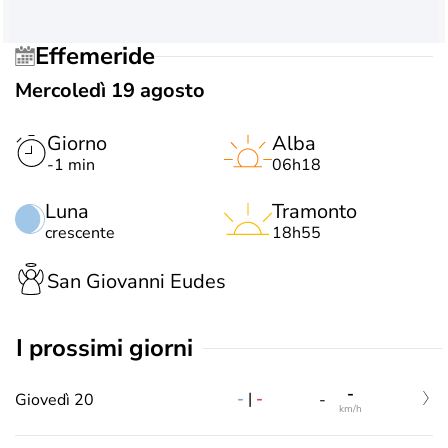
Effemeride
Mercoledì 19 agosto
Giorno
Alba
-1 min
06h18
Luna
Tramonto
crescente
18h55
San Giovanni Eudes
i prossimi giorni
-
-
|
-
Giovedì 20
-
km/h