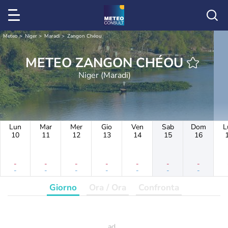
Meteo
Niger
Maradi
Zangon Chéou
METEO ZANGON CHÉOU
Niger (Maradi)
Lun
Mar
Mer
Gio
Ven
Sab
Dom
L
10
11
12
13
14
15
16
-
-
-
-
-
-
-
-
-
-
-
-
-
-
Giorno
Ora / Ora
Confronta