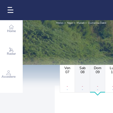
Meteo
Niger
Maradi
Oumarou-Dakili
Home
Radar
Ven
Sab
Dom
L
07
08
09
1
Accedere
-
-
-
-
-
-