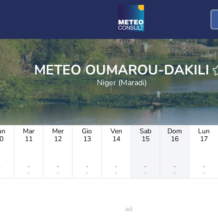
METEO OUMAROU-DAKILI
Niger (Maradi)
un
Mar
Mer
Gio
Ven
Sab
Dom
Lun
0
11
12
13
14
15
16
17
-
-
-
-
-
-
-
-
-
-
-
-
-
-
-
-