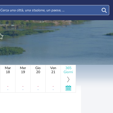
Mar
Mer
Gio
Ven
365
18
19
20
21
Giorni
-
-
-
-
-
-
-
-