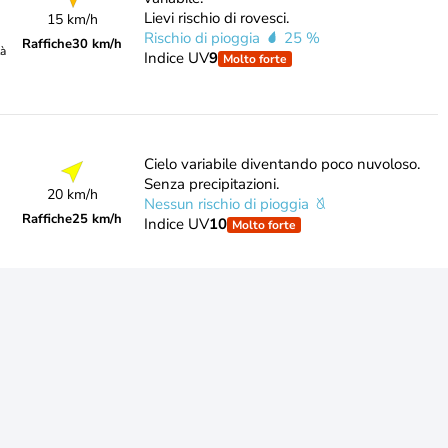
Lievi rischio di rovesci.
15 km/h
Rischio di pioggia
25 %
Raffiche
30 km/h
tà
Indice UV
9
Molto forte
Cielo variabile diventando poco nuvoloso.
Senza precipitazioni.
20 km/h
Nessun rischio di pioggia
Raffiche
25 km/h
Indice UV
10
Molto forte