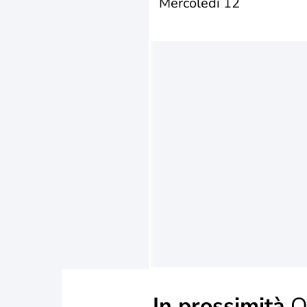
Mercoledì 12
In prossimità
O