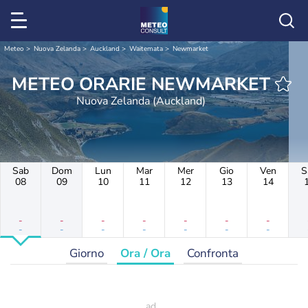
Meteo
Nuova Zelanda
Auckland
Waitemata
Newmarket
METEO ORARIE NEWMARKET
Nuova Zelanda (Auckland)
Sab
Dom
Lun
Mar
Mer
Gio
Ven
S
08
09
10
11
12
13
14
-
-
-
-
-
-
-
-
-
-
-
-
-
-
Giorno
Ora / Ora
Confronta