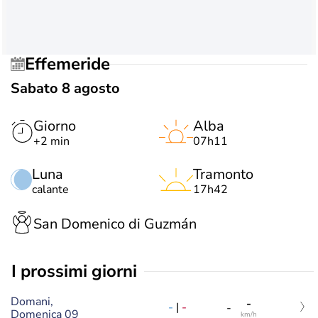
Effemeride
Sabato 8 agosto
Giorno
Alba
+2 min
07h11
Luna
Tramonto
calante
17h42
San Domenico di Guzmán
i prossimi giorni
Domani,
-
-
|
-
-
Domenica 09
km/h