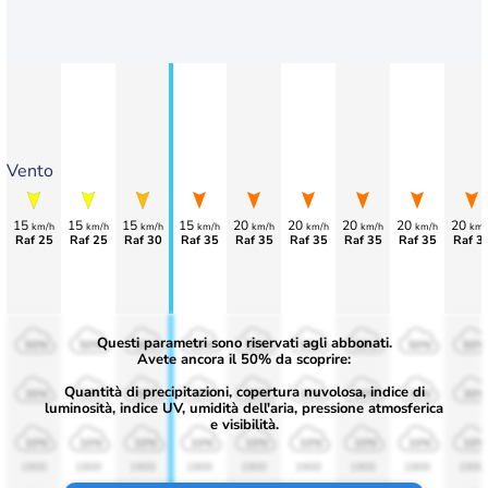
Vento
15
15
15
15
20
20
20
20
20
km/h
km/h
km/h
km/h
km/h
km/h
km/h
km/h
km/
Raf 25
Raf 25
Raf 30
Raf 35
Raf 35
Raf 35
Raf 35
Raf 35
Raf 3
Questi parametri sono riservati agli abbonati.
50%
50%
50%
50%
50%
50%
50%
50%
50%
Avete ancora il 50% da scoprire:
Quantità di precipitazioni, copertura nuvolosa, indice di
30%
30%
30%
30%
30%
30%
30%
30%
30%
luminosità, indice UV, umidità dell'aria, pressione atmosferica
e visibilità.
10%
10%
10%
10%
10%
10%
10%
10%
10%
1900
1900
1900
1900
1900
1900
1900
1900
1900