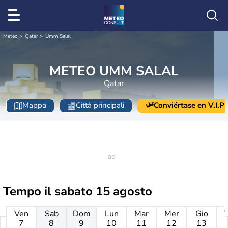
Meteo
Qatar
Umm Salal
METEO UMM SALAL
Qatar
Mappa
Città principali
Conviértase en V.I.P
Tempo il
sabato 15 agosto
Ven
Sab
Dom
Lun
Mar
Mer
Gio
7
8
9
10
11
12
13