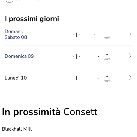
i prossimi giorni
Domani,
-
-
|
-
-
Sabato 08
km/h
-
-
|
-
Domenica 09
-
km/h
-
-
|
-
Lunedì 10
-
km/h
In prossimità
Consett
Blackhall Mill