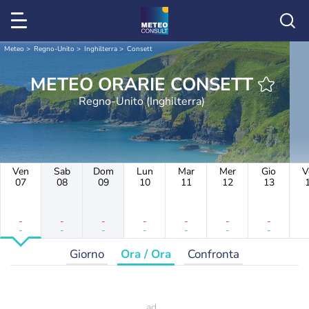
Meteo
Regno-Unito
Inghilterra
Consett
METEO ORARIE CONSETT
Regno-Unito (Inghilterra)
Ven
Sab
Dom
Lun
Mar
Mer
Gio
V
07
08
09
10
11
12
13
-
-
-
-
-
-
-
-
-
-
-
-
-
-
Giorno
Ora / Ora
Confronta