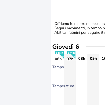
Offriamo le nostre mappe satel
Segui i movimenti, in tempo re
Abilita i fulmini per seguire 
Giovedì 6
5 min
5 min
08h
09h
1
06h
07h
+
+
Tempo
Temperatura