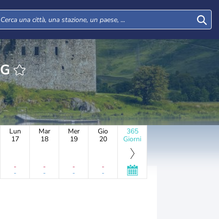
ING
Lun
Mar
Mer
Gio
365
17
18
19
20
Giorni
-
-
-
-
-
-
-
-