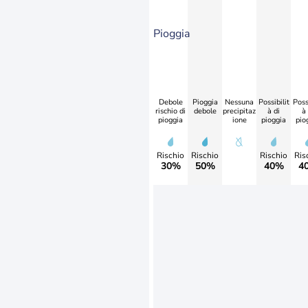
Pioggia
Debole
Pioggia
Nessuna
Possibilit
Possi
rischio di
debole
precipitaz
à di
à 
pioggia
ione
pioggia
pio
Rischio
Rischio
Rischio
Ris
30%
50%
40%
4