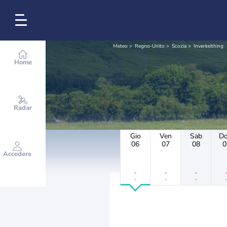
Meteo
Regno-Unito
Scozia
Inverkeithing
Home
Radar
Gio
Ven
Sab
D
06
07
08
0
Accedere
-
-
-
-
-
-