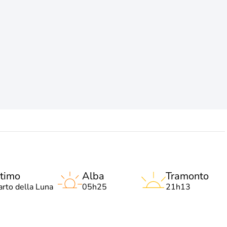
timo
Alba
Tramonto
arto della Luna
05h25
21h13