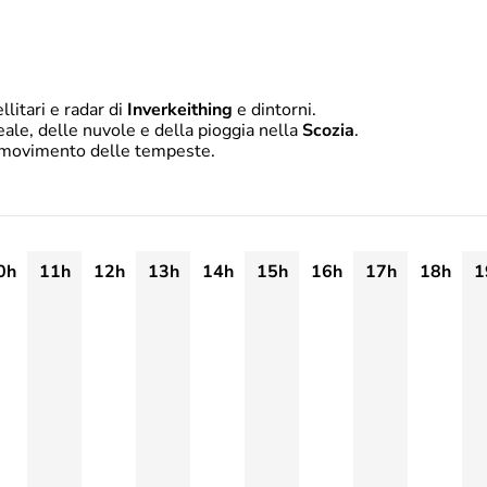
litari e radar di
Inverkeithing
e dintorni.
ale, delle nuvole e della pioggia nella
Scozia
.
il movimento delle tempeste.
0h
11h
12h
13h
14h
15h
16h
17h
18h
1