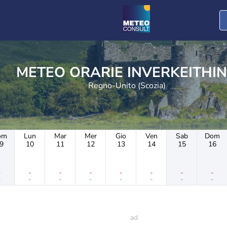
METEO ORARIE INVERKEITH
Regno-Unito (Scozia)
om
Lun
Mar
Mer
Gio
Ven
Sab
Dom
9
10
11
12
13
14
15
16
-
-
-
-
-
-
-
-
-
-
-
-
-
-
-
-