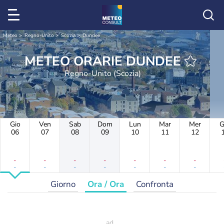
Meteo
Regno-Unito
Scozia
Dundee
METEO ORARIE DUNDEE
Regno-Unito (Scozia)
Gio
Ven
Sab
Dom
Lun
Mar
Mer
G
06
07
08
09
10
11
12
-
-
-
-
-
-
-
-
-
-
-
-
-
-
Giorno
Ora / Ora
Confronta