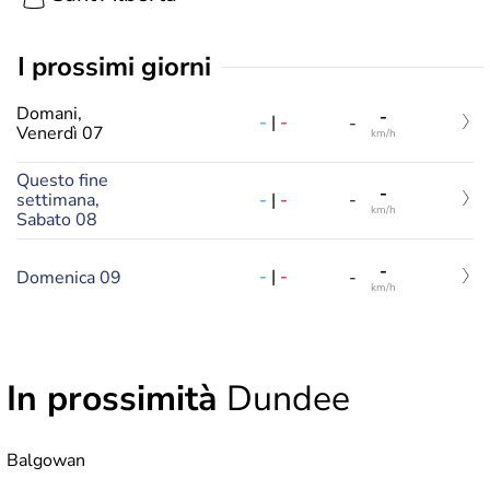
i prossimi giorni
Domani,
-
-
|
-
-
Venerdì 07
km/h
Questo fine
-
-
|
-
settimana,
-
km/h
Sabato 08
-
-
|
-
Domenica 09
-
km/h
In prossimità
Dundee
Balgowan