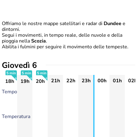
Offriamo le nostre mappe satellitari e radar di
Dundee
e
dintorni.
Segui i movimenti, in tempo reale, delle nuvole e della
pioggia nella
Scozia
.
Abilita i fulmini per seguire il movimento delle tempeste.
Giovedì 6
5 min
5 min
5 min
21h
22h
23h
00h
01h
02h
18h
19h
20h
+
+
+
Tempo
Temperatura