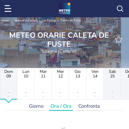
Meteo
Spagna
Canarie
Las Palmas
Caleta de Fuste
METEO ORARIE CALETA DE
FUSTE
Spagna (Canarie)
Dom
Lun
Mar
Mer
Gio
Ven
Sab
D
09
10
11
12
13
14
15
-
-
-
-
-
-
-
-
-
-
-
-
-
-
Giorno
Ora / Ora
Confronta