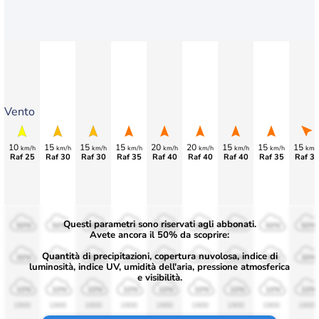
Vento
10
15
15
15
20
20
15
15
15
km/h
km/h
km/h
km/h
km/h
km/h
km/h
km/h
km/
Raf 25
Raf 30
Raf 30
Raf 35
Raf 40
Raf 40
Raf 40
Raf 35
Raf 3
Questi parametri sono riservati agli abbonati.
50%
50%
50%
50%
50%
50%
50%
50%
50%
Avete ancora il 50% da scoprire:
Quantità di precipitazioni, copertura nuvolosa, indice di
30%
30%
30%
30%
30%
30%
30%
30%
30%
luminosità, indice UV, umidità dell'aria, pressione atmosferica
e visibilità.
10%
10%
10%
10%
10%
10%
10%
10%
10%
1900
1900
1900
1900
1900
1900
1900
1900
1900