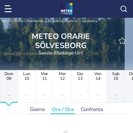
Meteo
Svezia
Blekinge län
Sölvesborgs kommun
Sölvesborg
METEO ORARIE
SÖLVESBORG
Svezia (Blekinge län)
Dom
Lun
Mar
Mer
Gio
Ven
Sab
D
09
10
11
12
13
14
15
-
-
-
-
-
-
-
-
-
-
-
-
-
-
Giorno
Ora / Ora
Confronta