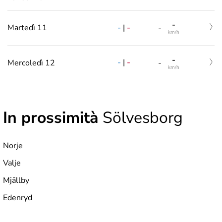
-
-
|
-
Martedì 11
-
km/h
-
-
|
-
Mercoledì 12
-
km/h
In prossimità
Sölvesborg
Norje
Valje
Mjällby
Edenryd