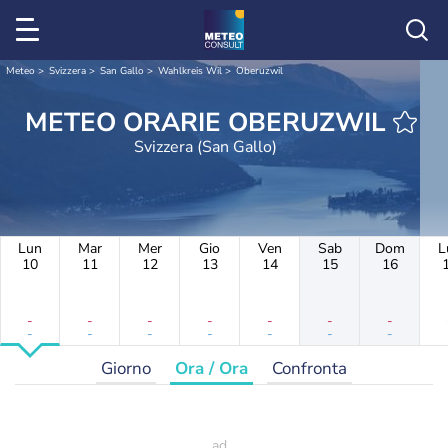
Meteo
Svizzera
San Gallo
Wahlkreis Wil
Oberuzwil
METEO ORARIE OBERUZWIL
Svizzera (San Gallo)
Lun
Mar
Mer
Gio
Ven
Sab
Dom
L
10
11
12
13
14
15
16
-
-
-
-
-
-
-
-
-
-
-
-
-
-
Giorno
Ora / Ora
Confronta