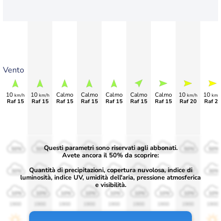
Vento
10
10
Calmo
Calmo
Calmo
Calmo
Calmo
10
10
km/h
km/h
km/h
km/
Raf 15
Raf 15
Raf 15
Raf 15
Raf 15
Raf 15
Raf 15
Raf 20
Raf 2
Questi parametri sono riservati agli abbonati.
50%
50%
50%
50%
50%
50%
50%
50%
50%
Avete ancora il 50% da scoprire:
Quantità di precipitazioni, copertura nuvolosa, indice di
30%
30%
30%
30%
30%
30%
30%
30%
30%
luminosità, indice UV, umidità dell'aria, pressione atmosferica
e visibilità.
10%
10%
10%
10%
10%
10%
10%
10%
10%
1900
1900
1900
1900
1900
1900
1900
1900
1900