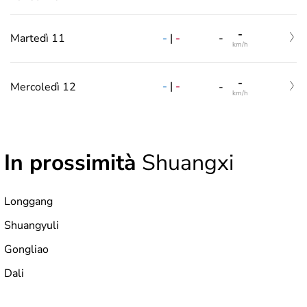
-
-
|
-
Martedì 11
-
km/h
-
-
|
-
Mercoledì 12
-
km/h
In prossimità
Shuangxi
Longgang
Shuangyuli
Gongliao
Dali