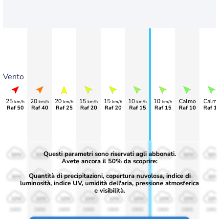
Vento
25
20
20
15
15
10
10
Calmo
Calm
km/h
km/h
km/h
km/h
km/h
km/h
km/h
Raf 50
Raf 40
Raf 25
Raf 20
Raf 20
Raf 15
Raf 15
Raf 10
Raf 1
Questi parametri sono riservati agli abbonati.
50%
50%
50%
50%
50%
50%
50%
50%
50%
Avete ancora il 50% da scoprire:
Quantità di precipitazioni, copertura nuvolosa, indice di
30%
30%
30%
30%
30%
30%
30%
30%
30%
luminosità, indice UV, umidità dell'aria, pressione atmosferica
e visibilità.
10%
10%
10%
10%
10%
10%
10%
10%
10%
1900
1900
1900
1900
1900
1900
1900
1900
1900