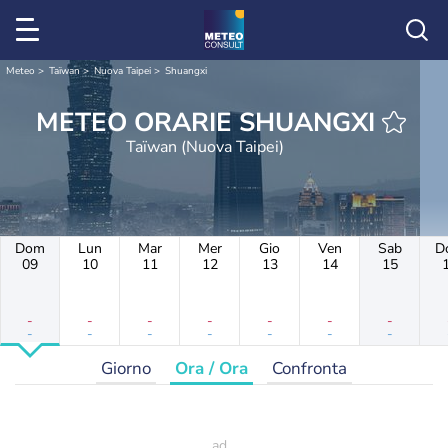
Meteo
Taïwan
Nuova Taipei
Shuangxi
METEO ORARIE SHUANGXI
Taïwan (Nuova Taipei)
Dom
Lun
Mar
Mer
Gio
Ven
Sab
D
09
10
11
12
13
14
15
-
-
-
-
-
-
-
-
-
-
-
-
-
-
Giorno
Ora / Ora
Confronta