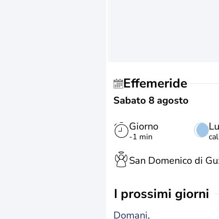
Effemeride
Sabato 8 agosto
Giorno
L
-1 min
ca
San Domenico di G
i prossimi giorni
Domani,