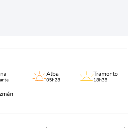
una
Alba
Tramonto
lante
05h28
18h38
uzmán