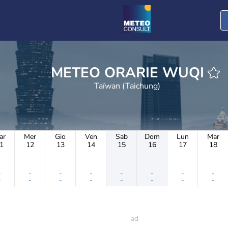
METEO ORARIE WUQI
Taïwan (Taichung)
ar
Mer
Gio
Ven
Sab
Dom
Lun
Mar
1
12
13
14
15
16
17
18
-
-
-
-
-
-
-
-
-
-
-
-
-
-
-
-