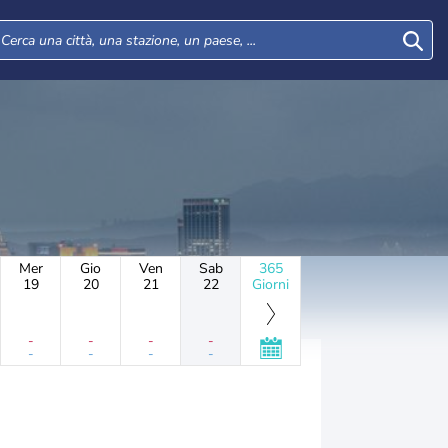
Mer
Gio
Ven
Sab
365
19
20
21
22
Giorni
-
-
-
-
-
-
-
-