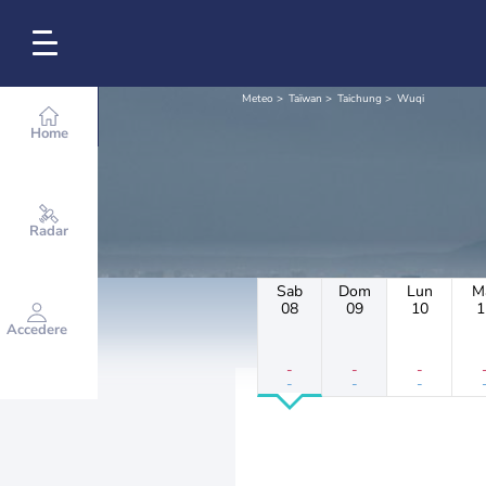
Meteo
Taïwan
Taichung
Wuqi
Home
Radar
Sab
Dom
Lun
M
08
09
10
1
Accedere
-
-
-
-
-
-