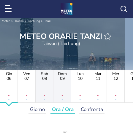
Meteo
Taïwan
Taichung
Tanzi
METEO ORARIE TANZI
Taïwan (Taichung)
Gio
Ven
Sab
Dom
Lun
Mar
Mer
G
06
07
08
09
10
11
12
-
-
-
-
-
-
-
-
-
-
-
-
-
-
Giorno
Ora / Ora
Confronta