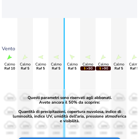
Vento
Calmo
Calmo
Calmo
Calmo
Calmo
Calmo
Calmo
Calmo
Calm
Raf 10
Raf 5
Raf 5
Raf 5
Raf 5
>90
>90
Raf 5
Raf 5
Questi parametri sono riservati agli abbonati.
50%
50%
50%
50%
50%
50%
50%
50%
50%
Avete ancora il 50% da scoprire:
Quantità di precipitazioni, copertura nuvolosa, indice di
30%
30%
30%
30%
30%
30%
30%
30%
30%
luminosità, indice UV, umidità dell'aria, pressione atmosferica
e visibilità.
10%
10%
10%
10%
10%
10%
10%
10%
10%
1900
1900
1900
1900
1900
1900
1900
1900
1900