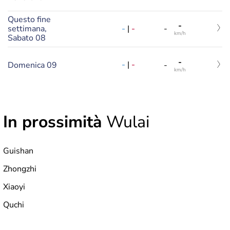
Questo fine
-
-
|
-
settimana,
-
km/h
Sabato 08
-
-
|
-
Domenica 09
-
km/h
In prossimità
Wulai
Guishan
Zhongzhi
Xiaoyi
Quchi