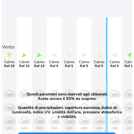
Vento
Calmo
Calmo
Calmo
Calmo
Calmo
Calmo
Calmo
Calmo
Calm
Raf 20
Raf 15
Raf 10
Raf 5
Raf 5
Raf 5
Raf 5
Raf 5
Raf 1
Questi parametri sono riservati agli abbonati.
50%
50%
50%
50%
50%
50%
50%
50%
50%
Avete ancora il 50% da scoprire:
Quantità di precipitazioni, copertura nuvolosa, indice di
30%
30%
30%
30%
30%
30%
30%
30%
30%
luminosità, indice UV, umidità dell'aria, pressione atmosferica
e visibilità.
10%
10%
10%
10%
10%
10%
10%
10%
10%
1900
1900
1900
1900
1900
1900
1900
1900
1900