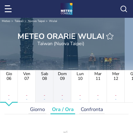
Meteo
Taïwan
Nuova Taipei
Wulai
METEO ORARIE WULAI
Taïwan (Nuova Taipei)
Gio
Ven
Sab
Dom
Lun
Mar
Mer
G
06
07
08
09
10
11
12
-
-
-
-
-
-
-
-
-
-
-
-
-
-
Giorno
Ora / Ora
Confronta