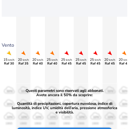
Vento
15
20
20
25
25
25
25
20
20
km/h
km/h
km/h
km/h
km/h
km/h
km/h
km/h
km/
Raf 30
Raf 35
Raf 40
Raf 40
Raf 45
Raf 45
Raf 45
Raf 45
Raf 4
Questi parametri sono riservati agli abbonati.
50%
50%
50%
50%
50%
50%
50%
50%
50%
Avete ancora il 50% da scoprire:
Quantità di precipitazioni, copertura nuvolosa, indice di
30%
30%
30%
30%
30%
30%
30%
30%
30%
luminosità, indice UV, umidità dell'aria, pressione atmosferica
e visibilità.
10%
10%
10%
10%
10%
10%
10%
10%
10%
1900
1900
1900
1900
1900
1900
1900
1900
1900