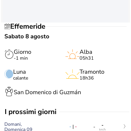
Effemeride
Sabato 8 agosto
Giorno
Alba
-1 min
05h31
Luna
Tramonto
calante
18h36
San Domenico di Guzmán
i prossimi giorni
Domani,
-
-
|
-
-
Domenica 09
km/h