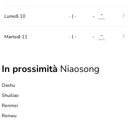
-
-
|
-
Lunedì 10
-
km/h
-
-
|
-
Martedì 11
-
km/h
In prossimità
Niaosong
Dashu
Shuiliao
Renmei
Renwu