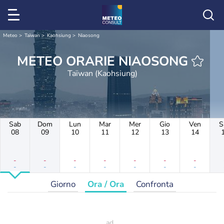
Meteo
Taïwan
Kaohsiung
Niaosong
METEO ORARIE NIAOSONG
Taïwan (Kaohsiung)
Sab
Dom
Lun
Mar
Mer
Gio
Ven
S
08
09
10
11
12
13
14
-
-
-
-
-
-
-
-
-
-
-
-
-
-
Giorno
Ora / Ora
Confronta