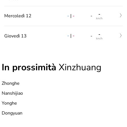
-
-
|
-
Mercoledì 12
-
km/h
-
-
|
-
Giovedì 13
-
km/h
In prossimità
Xinzhuang
Zhonghe
Nanshijiao
Yonghe
Dongyuan