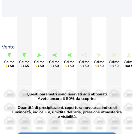
Vento
Calmo
Calmo
Calmo
Calmo
Calmo
Calmo
Calmo
Calmo
Calm
>50
>65
>50
>50
>50
>50
>50
>50
Raf 5
Questi parametri sono riservati agli abbonati.
50%
50%
50%
50%
50%
50%
50%
50%
50%
Avete ancora il 50% da scoprire:
Quantità di precipitazioni, copertura nuvolosa, indice di
30%
30%
30%
30%
30%
30%
30%
30%
30%
luminosità, indice UV, umidità dell'aria, pressione atmosferica
e visibilità.
10%
10%
10%
10%
10%
10%
10%
10%
10%
1900
1900
1900
1900
1900
1900
1900
1900
1900