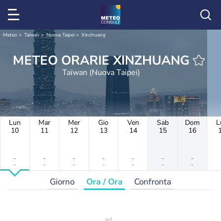
Meteo
Taïwan
Nuova Taipei
Xinzhuang
METEO ORARIE XINZHUANG
Taïwan (Nuova Taipei)
Lun
Mar
Mer
Gio
Ven
Sab
Dom
L
10
11
12
13
14
15
16
-
-
-
-
-
-
-
-
-
-
-
-
-
-
Giorno
Ora / Ora
Confronta