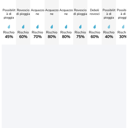
Possibilit
Rovescio
Acquazzo
Acquazzo
Acquazzo
Rovescio
Deboli
Possibilit
Possibil
à di
di pioggia
ne
ne
ne
di pioggia
rovesci
à di
à di
pioggia
pioggia
pioggi
Rischio
Rischio
Rischio
Rischio
Rischio
Rischio
Rischio
Rischio
Rischi
45%
60%
70%
80%
80%
75%
60%
40%
30%