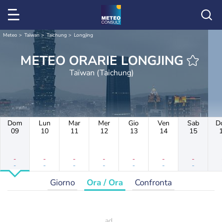
Meteo
Taïwan
Taichung
Longjing
METEO ORARIE LONGJING
Taïwan (Taichung)
Dom
Lun
Mar
Mer
Gio
Ven
Sab
D
09
10
11
12
13
14
15
-
-
-
-
-
-
-
-
-
-
-
-
-
-
Giorno
Ora / Ora
Confronta