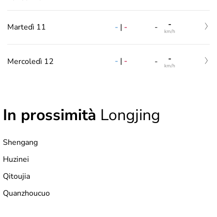
-
-
|
-
Martedì 11
-
km/h
-
-
|
-
Mercoledì 12
-
km/h
In prossimità
Longjing
Shengang
Huzinei
Qitoujia
Quanzhoucuo