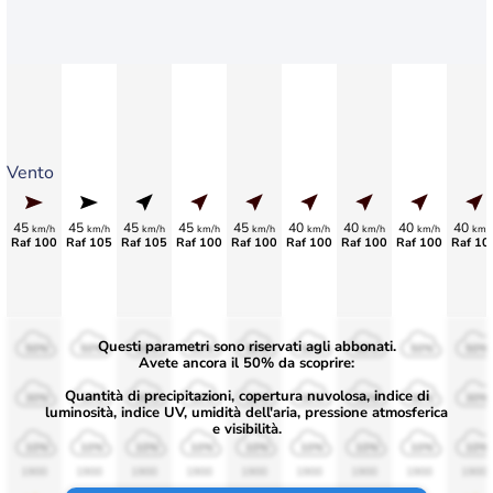
Vento
45
45
45
45
45
40
40
40
40
km/h
km/h
km/h
km/h
km/h
km/h
km/h
km/h
km/
Raf 100
Raf 105
Raf 105
Raf 100
Raf 100
Raf 100
Raf 100
Raf 100
Raf 10
Questi parametri sono riservati agli abbonati.
50%
50%
50%
50%
50%
50%
50%
50%
50%
Avete ancora il 50% da scoprire:
Quantità di precipitazioni, copertura nuvolosa, indice di
30%
30%
30%
30%
30%
30%
30%
30%
30%
luminosità, indice UV, umidità dell'aria, pressione atmosferica
e visibilità.
10%
10%
10%
10%
10%
10%
10%
10%
10%
1900
1900
1900
1900
1900
1900
1900
1900
1900