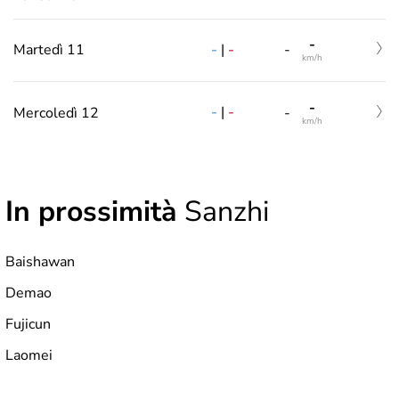
-
-
|
-
Martedì 11
-
km/h
-
-
|
-
Mercoledì 12
-
km/h
In prossimità
Sanzhi
Baishawan
Demao
Fujicun
Laomei