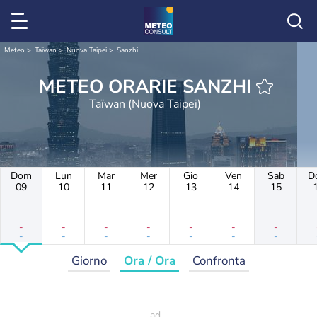
Meteo
Taïwan
Nuova Taipei
Sanzhi
METEO ORARIE SANZHI
Taïwan (Nuova Taipei)
Dom
Lun
Mar
Mer
Gio
Ven
Sab
D
09
10
11
12
13
14
15
-
-
-
-
-
-
-
-
-
-
-
-
-
-
Giorno
Ora / Ora
Confronta