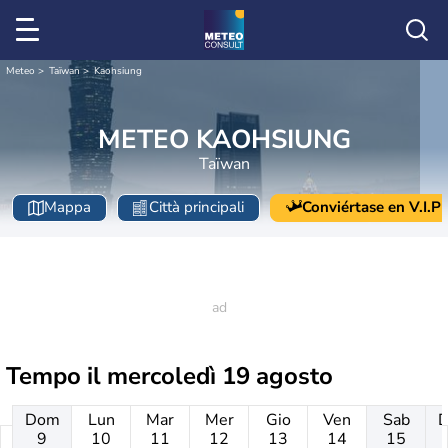
Meteo
Taïwan
Kaohsiung
METEO KAOHSIUNG
Taïwan
Mappa
Città principali
Conviértase en V.I.P
Tempo il
mercoledì 19 agosto
Dom
Lun
Mar
Mer
Gio
Ven
Sab
9
10
11
12
13
14
15