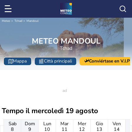
Meteo
Tchad
Mandoul
METEO MANDOUL
Tchad
Mappa
Città principali
Conviértase en V.I.P
Tempo il
mercoledì 19 agosto
Sab
Dom
Lun
Mar
Mer
Gio
Ven
8
9
10
11
12
13
14