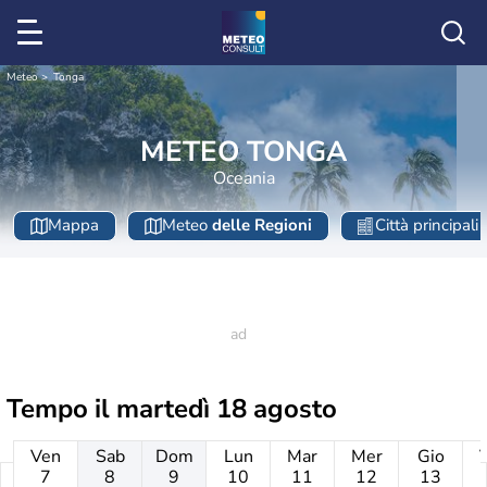
Meteo
Tonga
METEO TONGA
Oceania
Mappa
Meteo
delle Regioni
Città principali
Tempo il
martedì 18 agosto
Ven
Sab
Dom
Lun
Mar
Mer
Gio
7
8
9
10
11
12
13