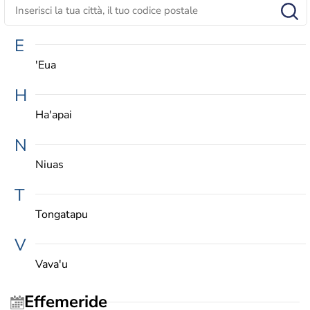
E
'Eua
H
Ha'apai
N
Niuas
T
Tongatapu
V
Vava'u
Effemeride